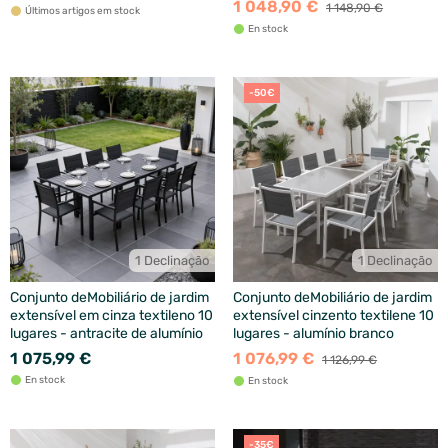
1 048,90 €
1 148,90 €
Últimos artigos em stock
En stock
-50€
1 Declinação
1 Declinação
Conjunto deMobiliário de jardim
Conjunto deMobiliário de jardim
extensível em cinza textileno 10
extensível cinzento textilene 10
lugares - antracite de alumínio
lugares - alumínio branco
1 075,99 €
1 076,99 €
1 126,99 €
En stock
En stock
-35€