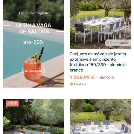
1 Declinação
Conjunto de móveis de jardim
extensíveis em cinzento
texttileno 180/300 - alumínio
branco
1 058,99 €
1 188,99 €
En stock
-150€