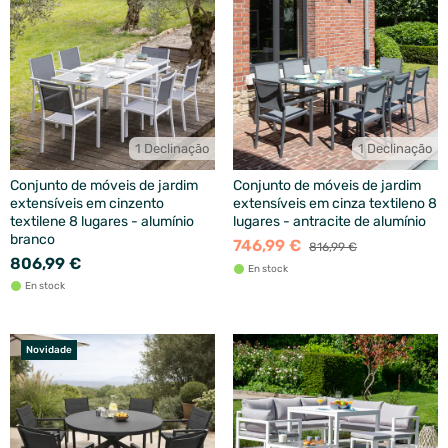
1 Declinação
1 Declinação
Conjunto de móveis de jardim
Conjunto de móveis de jardim
extensíveis em cinzento
extensíveis em cinza textileno 8
textilene 8 lugares - alumínio
lugares - antracite de alumínio
branco
746,99 €
816,99 €
806,99 €
En stock
En stock
Novidade