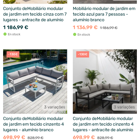
Conjunto deMobiliário modular
Mobiliário modular de jardim em
de jardim em tecido cinza com 7
tecido azul para 7 pessoas -
lugares - antracite de alumínio
alumínio branco
1 186,99 €
1 136,99 €
1 186,99 €
En stock
En stock
-130€
-130€
3 variações
3 variações
Conjunto deMobiliário modular
Conjunto deMobiliário modular
de jardim em tecido cinzento 4
de jardim em tecido cinzento 4
lugares - alumínio branco
lugares - antracite de alumínio
698,99 €
698,99 €
828,99 €
828,99 €