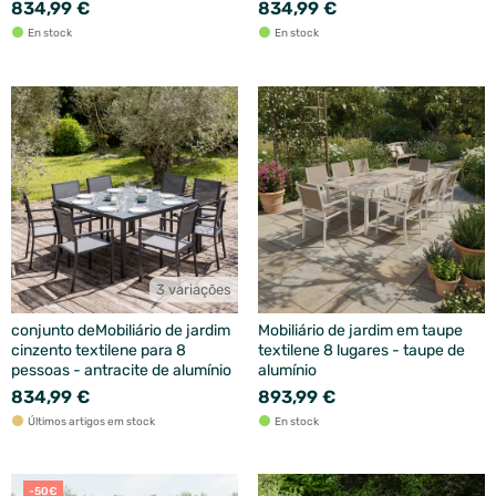
834,99 €
834,99 €
En stock
En stock
3 variações
conjunto deMobiliário de jardim
Mobiliário de jardim em taupe
cinzento textilene para 8
textilene 8 lugares - taupe de
pessoas - antracite de alumínio
alumínio
834,99 €
893,99 €
Últimos artigos em stock
En stock
-50€