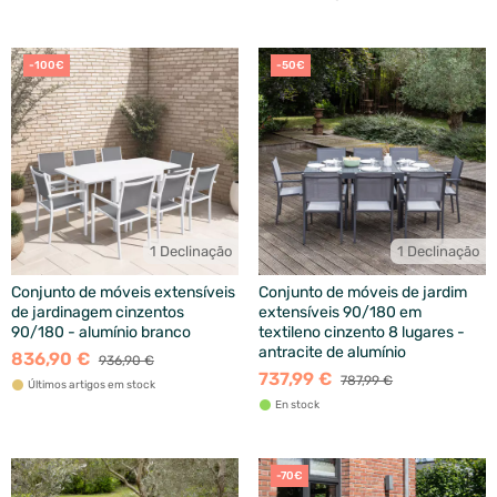
-100€
-50€
1 Declinação
1 Declinação
Conjunto de móveis extensíveis
Conjunto de móveis de jardim
de jardinagem cinzentos
extensíveis 90/180 em
90/180 - alumínio branco
textileno cinzento 8 lugares -
antracite de alumínio
836,90 €
936,90 €
737,99 €
787,99 €
Últimos artigos em stock
En stock
-70€