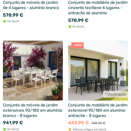
Conjunto de móveis de jardim
Conjunto de mobiliário de jardim
de 4 lugares - alumínio branco
cinzento textilene 4 lugares -
antracite de alumínio
578,99 €
578,99 €
En stock
En stock
-100€
1 Declinação
Conjunto de móveis de jardim
Conjunto de mobiliário de jardim
extensíveis 90/180 em alumínio
extensível 90/180 em alumínio
branco - 8 lugares
antracite - 8 lugares
941,99 €
642,90 €
742,90 €
En stock
Últimos artigos em stock