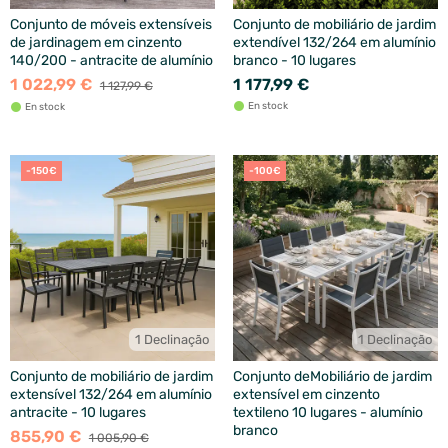
Conjunto de móveis extensíveis
Conjunto de mobiliário de jardim
de jardinagem em cinzento
extendível 132/264 em alumínio
140/200 - antracite de alumínio
branco - 10 lugares
1 022,99 €
1 177,99 €
1 127,99 €
En stock
En stock
-150€
-100€
1 Declinação
1 Declinação
Conjunto de mobiliário de jardim
Conjunto deMobiliário de jardim
extensível 132/264 em alumínio
extensível em cinzento
antracite - 10 lugares
textileno 10 lugares - alumínio
branco
855,90 €
1 005,90 €