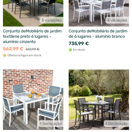
3 variações
4 variações
Conjunto deMobiliário de jardim
Conjunto deMobiliário de jardim
textilene preto 6 lugares -
de 6 lugares - alumínio branco
alumínio cinzento
735,99 €
562,99 €
612,99 €
En stock
Últimos artigos em stock
1 Declinação
1 Declinação