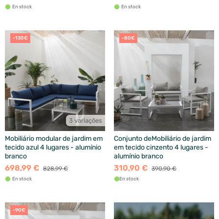
En stock
En stock
-130€
-80€
3 variações
Mobiliário modular de jardim em
Conjunto deMobiliário de jardim
tecido azul 4 lugares - alumínio
em tecido cinzento 4 lugares -
branco
alumínio branco
698,99 €
310,90 €
828,99 €
390,90 €
En stock
En stock
-90€