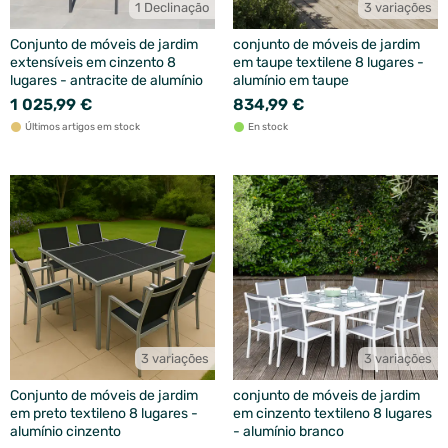
1 Declinação
3 variações
Conjunto de móveis de jardim
conjunto de móveis de jardim
extensíveis em cinzento 8
em taupe textilene 8 lugares -
lugares - antracite de alumínio
alumínio em taupe
1 025,99 €
834,99 €
Últimos artigos em stock
En stock
3 variações
3 variações
Conjunto de móveis de jardim
conjunto de móveis de jardim
em preto textileno 8 lugares -
em cinzento textileno 8 lugares
alumínio cinzento
- alumínio branco