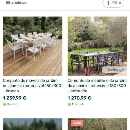
Filtro
55
produtos
1 Declinação
Conjunto de móveis de jardim
Conjunto de mobiliário de jardim
de alumínio extensível 180/300
de alumínio extensível 180/300
- branco
- antracite
1 239,99 €
1 270,99 €
En stock
En stock
-130€