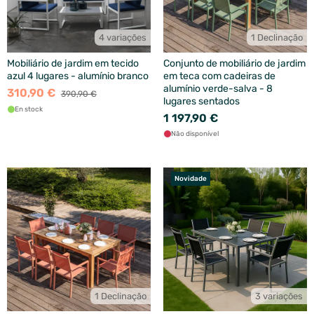
4 variações
1 Declinação
Mobiliário de jardim em tecido
Conjunto de mobiliário de jardim
azul 4 lugares - alumínio branco
em teca com cadeiras de
alumínio verde-salva - 8
310,90 €
390,90 €
lugares sentados
En stock
1 197,90 €
Não disponível
Novidade
1 Declinação
3 variações