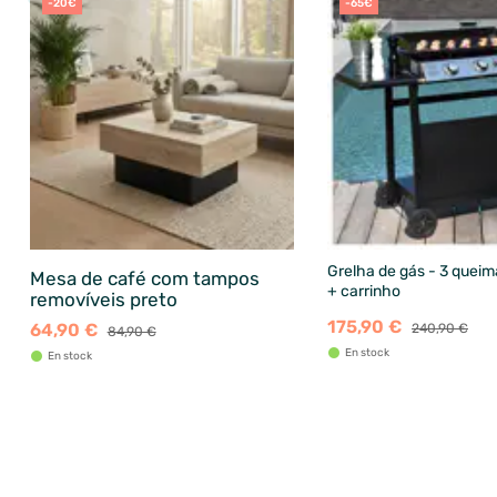
-20€
-65€
Grelha de gás - 3 quei
Mesa de café com tampos
+ carrinho
removíveis preto
175,90 €
64,90 €
240,90 €
84,90 €
En stock
En stock