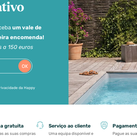
tivo
eceba
um vale de
meira encomenda!
s a 150 euros
OK
 privacidade da Happy
Serviço ao cliente
Pagament
a gratuita
Uma equipa disponível e
Pague as su
as as suas compras