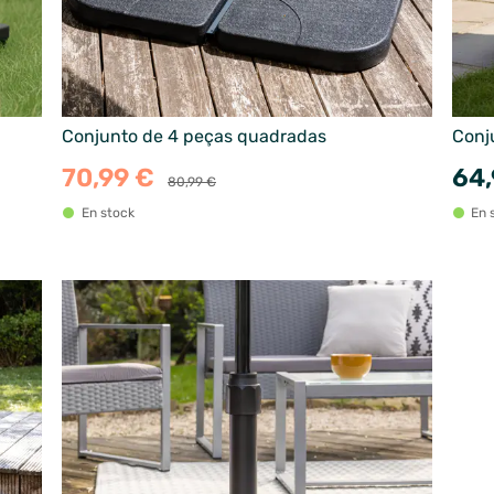
Conjunto de 4 peças quadradas
Conj
70,99 €
64,
80,99 €
En stock
En 