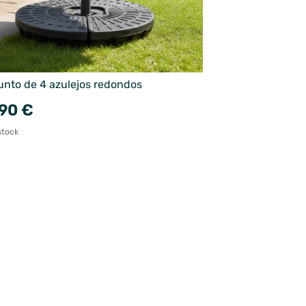
unto de 4 azulejos redondos
90 €
stock