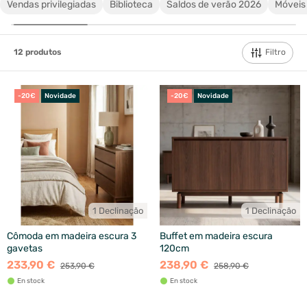
Vendas privilegiadas
Biblioteca
Saldos de verão 2026
Móveis 
Filtro
12
produtos
-20€
Novidade
-20€
Novidade
1 Declinação
1 Declinação
Cômoda em madeira escura 3
Buffet em madeira escura
gavetas
120cm
233,90 €
238,90 €
253,90 €
258,90 €
En stock
En stock