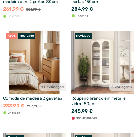
madeira com 2 portas 80cm
portas 150cm
261,99 €
284,99 €
301,99 €
En stock
En stock
-20€
Novidade
Novidade
1 Declinação
3 variações
Cômoda de madeira 3 gavetas
Roupeiro branco em metal e
vidro 180cm
233,90 €
253,90 €
245,99 €
En stock
Não disponível