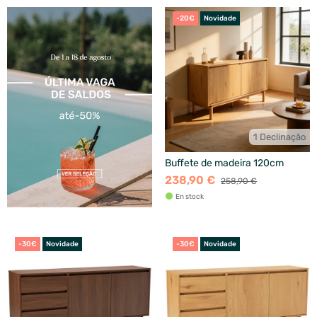
-20€
Novidade
1 Declinação
Buffete de madeira 120cm
238,90 €
258,90 €
En stock
-30€
Novidade
-30€
Novidade