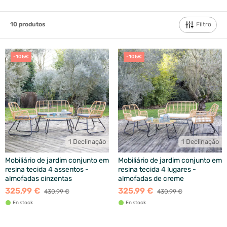
Filtro
10
produtos
-105€
-105€
1 Declinação
1 Declinação
Mobiliário de jardim conjunto em
Mobiliário de jardim conjunto em
resina tecida 4 assentos -
resina tecida 4 lugares -
almofadas cinzentas
almofadas de creme
325,99 €
325,99 €
430,99 €
430,99 €
En stock
En stock