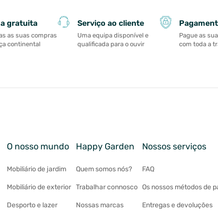
Serviço ao cliente
Pagament
a gratuita
Uma equipa disponível e
Pague as su
as as suas compras
qualificada para o ouvir
com toda a t
a continental
O nosso mundo
Happy Garden
Nossos serviços
Mobiliário de jardim
Quem somos nós?
FAQ
Mobiliário de exterior
Trabalhar connosco
Os nossos métodos de 
Desporto e lazer
Nossas marcas
Entregas e devoluções