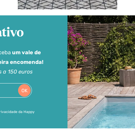
tivo
eceba
um vale de
meira encomenda!
s a 150 euros
OK
 privacidade da Happy