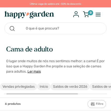
Última vaga de saldos até -50% de desconto
0
Cama de adulto
O lugar onde muitos de nós nos sentimos melhor: a cama! É por
isso que a Happy Garden lhe propõe a sua seleção de camas
para adultos.
Ler mais
Vendas privilegiadas
Início
Saldos de verão 2026
Saldos de ve
Filtro
6
produtos