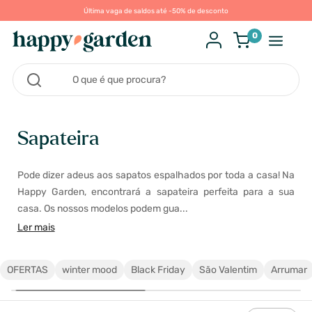
Última vaga de saldos até -50% de desconto
0
Sapateira
Pode dizer adeus aos sapatos espalhados por toda a casa! Na
Happy Garden, encontrará a sapateira perfeita para a sua
casa. Os nossos modelos podem gua...
Ler mais
OFERTAS
winter mood
Black Friday
São Valentim
Arrumar