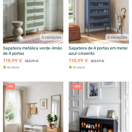
3 variações
3 variações
Sapateira metálica verde-limão
Sapateira de 4 portas em metal
de 4 portas
azul-cinzento
118,99 €
118,99 €
153,99 €
153,99 €
En stock
En stock
-5€
-25€