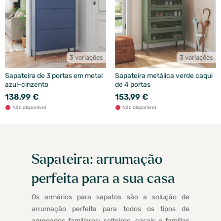
3 variações
3 variações
Sapateira de 3 portas em metal
Sapateira metálica verde caqui
azul-cinzento
de 4 portas
138,99 €
153,99 €
Não disponível
Não disponível
Sapateira: arrumação
perfeita para a sua casa
Os armários para sapatos são a solução de
arrumação perfeita para todos os tipos de
agregados familiares: solteiros, casais e famílias