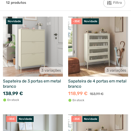
Filtro
12
produtos
Novidade
-35€
Novidade
3 variações
3 variações
Sapateira de 3 portas em metal
Sapateira de 4 portas em metal
branco
branco
138,99 €
118,99 €
153,99 €
En stock
En stock
-35€
Novidade
-35€
Novidade