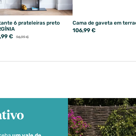
tante 6 prateleiras preto
Cama de gaveta em terra
RGÍNIA
106,99 €
,99 €
96,99 €
tivo
eceba
um vale de