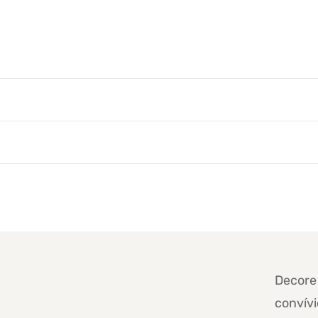
Decore 
convív