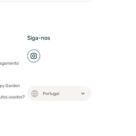
Siga-nos
pagamento
ppy Garden
utos usados?