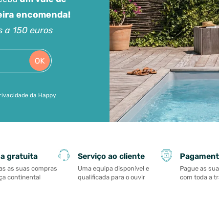
meira encomenda!
s a 150 euros
OK
 privacidade da Happy
Serviço ao cliente
Pagament
a gratuita
Uma equipa disponível e
Pague as su
as as suas compras
qualificada para o ouvir
com toda a t
a continental