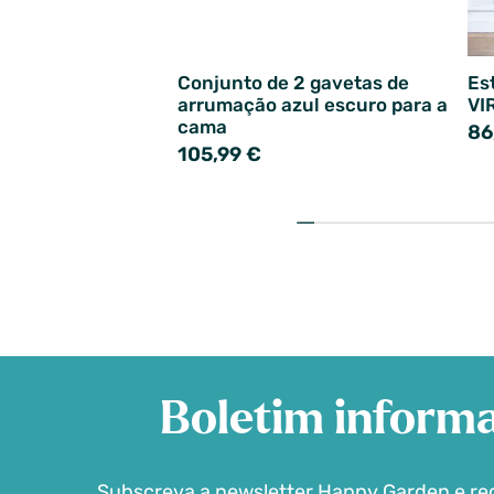
Conjunto de 2 gavetas de
Es
arrumação azul escuro para a
VI
cama
86
105,99 €
Boletim informa
Subscreva a newsletter Happy Garden e r