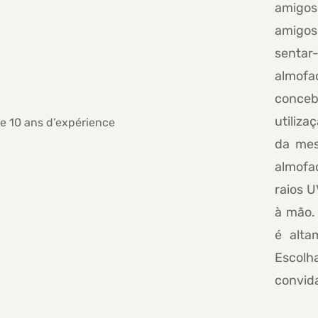
amigos
amigos
sentar
almof
conceb
utiliza
da mes
almofad
raios U
à mão. 
é alta
Escol
convid