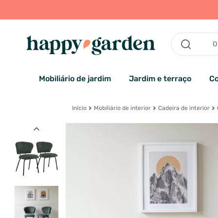
Mobiliário de jardim
Jardim e terraço
Co
Início
Mobiliário de interior
Cadeira de interior
expand_less