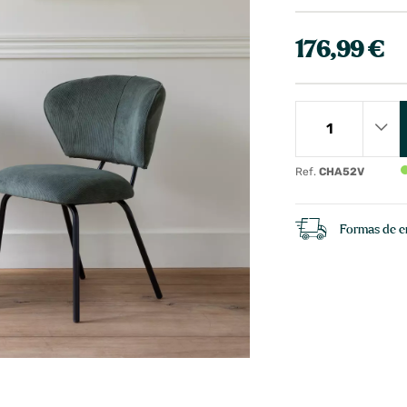
176,99 €
Ref.
CHA52V
Formas de e