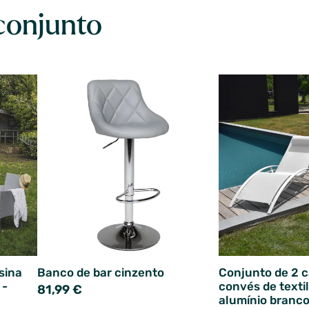
conjunto
esina
Banco de bar cinzento
Conjunto de 2 c
 -
convés de texti
81,99 €
alumínio branc