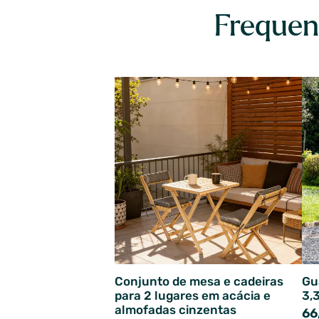
Frequen
Conjunto de mesa e cadeiras
Gu
para 2 lugares em acácia e
3,
almofadas cinzentas
66