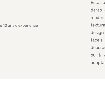
Estas 
darão 
modern
textur
design
fáceis
decoraç
ou à v
adapta