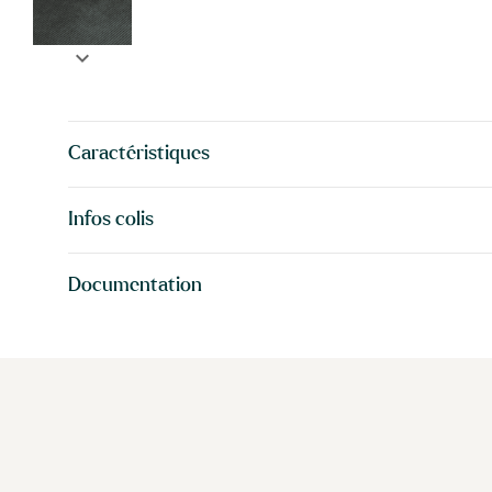
expand_more
Caractéristiques
Infos colis
Documentation