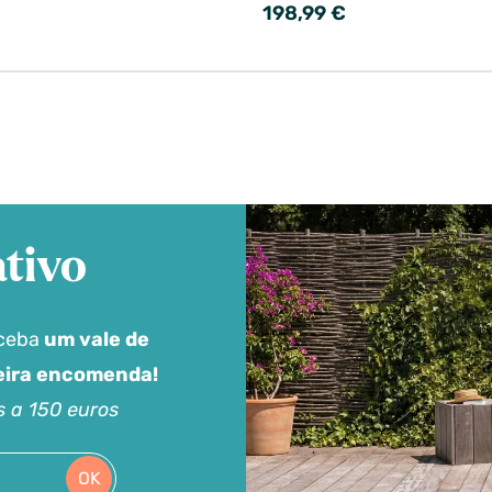
198,99 €
tivo
eceba
um vale de
meira encomenda!
s a 150 euros
OK