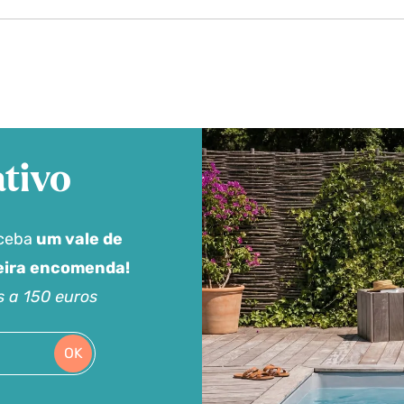
tivo
eceba
um vale de
meira encomenda!
s a 150 euros
OK