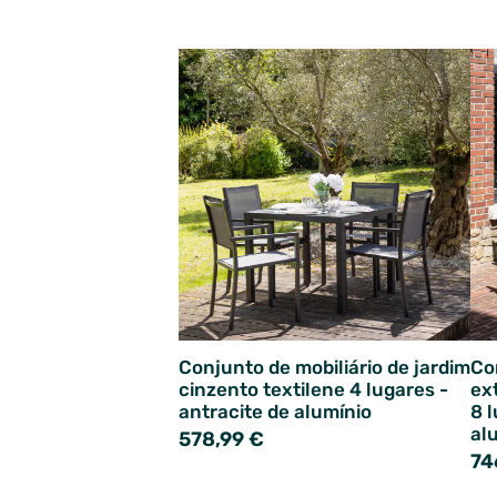
Conjunto de mobiliário de jardim
Co
cinzento textilene 4 lugares -
ex
antracite de alumínio
8 
al
578,99 €
74