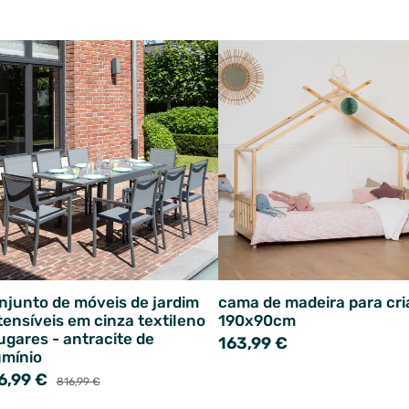
njunto de móveis de jardim
cama de madeira para cr
tensíveis em cinza textileno
190x90cm
lugares - antracite de
163,99 €
umínio
6,99 €
816,99 €