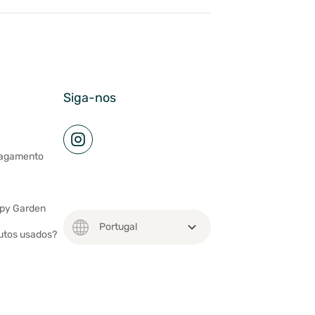
Siga-nos
pagamento
ppy Garden
utos usados?