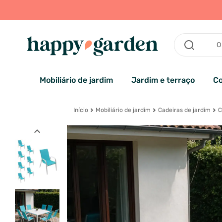
Mobiliário de jardim
Jardim e terraço
Co
Início
Mobiliário de jardim
Cadeiras de jardim
C
expand_less