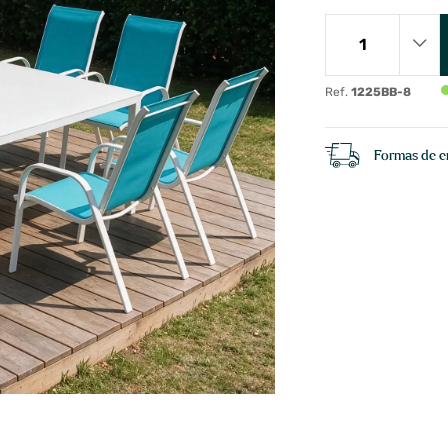
Ref.
1225BB-8
Formas de e