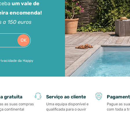
eceba
um vale de
meira encomenda!
s a 150 euros
OK
 privacidade da Happy
Serviço ao cliente
Pagament
a gratuita
Uma equipa disponível e
Pague as su
as as suas compras
qualificada para o ouvir
com toda a t
a continental