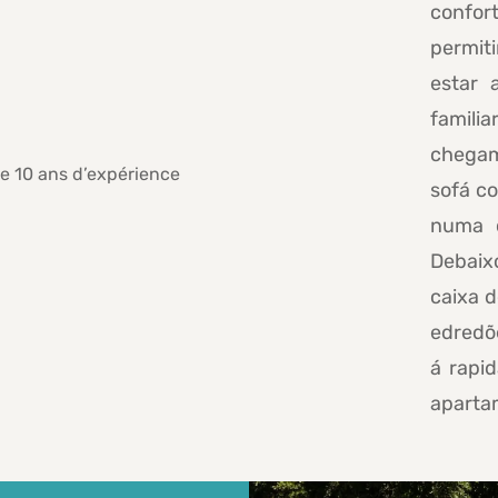
confor
permit
estar 
familia
chegam
sofá co
numa c
Debaixo
caixa 
edredõ
á rapi
aparta