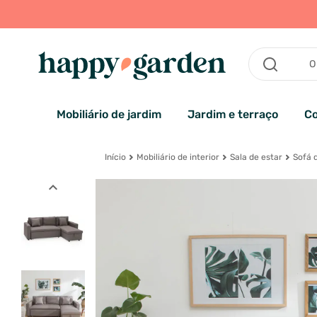
Mobiliário de jardim
Jardim e terraço
Co
Início
Mobiliário de interior
Sala de estar
Sofá d
expand_less