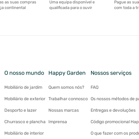
Uma equipa disponível e
Pague as su
as as suas compras
qualificada para o ouvir
com toda a t
a continental
O nosso mundo
Happy Garden
Nossos serviços
Mobiliário de jardim
Quem somos nós?
FAQ
Mobiliário de exterior
Trabalhar connosco
Os nossos métodos de 
Desporto e lazer
Nossas marcas
Entregas e devoluções
Churrasco e plancha
Imprensa
Código promocional Ha
Mobiliário de interior
O que fazer com os prod