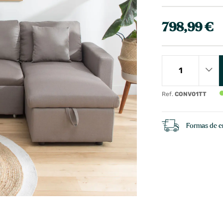
798,99 €
Ref.
CONV01TT
Formas de e