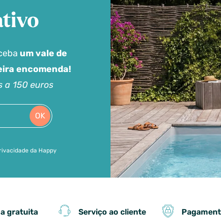
tivo
eceba
um vale de
meira encomenda!
s a 150 euros
OK
 privacidade da Happy
Serviço ao cliente
Pagament
a gratuita