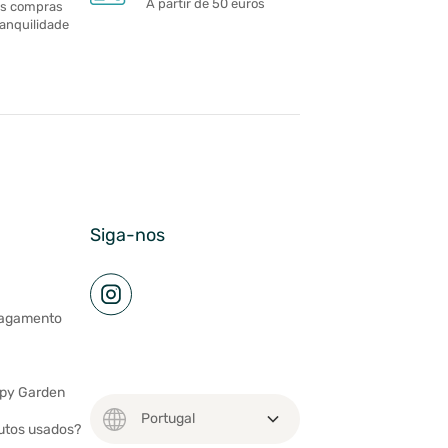
A partir de 50 euros
as compras
ranquilidade
Siga-nos
pagamento
ppy Garden
utos usados?