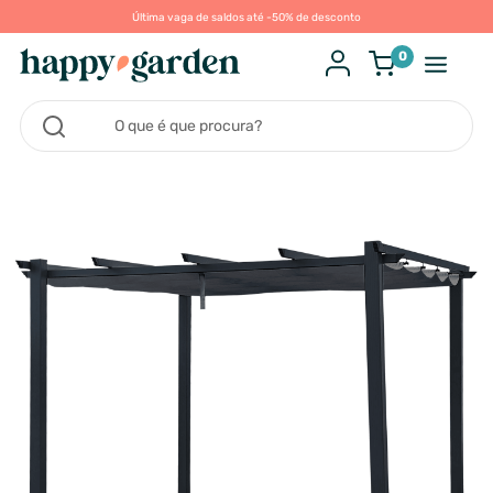
Última vaga de saldos até -50% de desconto
0