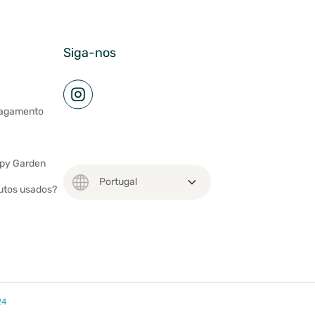
Siga-nos
pagamento
ppy Garden
utos usados?
24