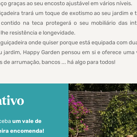
aço graças ao seu encosto ajustável em vários níveis.
içadeira trará um toque de exotismo ao seu jardim e
l contido na teca protegerá o seu mobiliário das in
lhe resistência e longevidade.
reguiçadeira onde quiser porque está equipada com du
u jardim, Happy Garden pensou em si e oferece uma v
as de arrumação, bancos ... há algo para todos!
tivo
eceba
um vale de
meira encomenda!