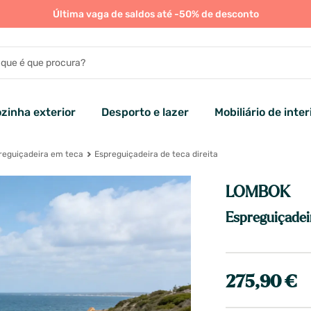
Última vaga de saldos até -50% de desconto
zinha exterior
Desporto e lazer
Mobiliário de inter
reguiçadeira em teca
Espreguiçadeira de teca direita
LOMBOK
Espreguiçadeir
275,90 €