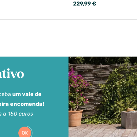
229,99 €
tivo
eceba
um vale de
meira encomenda!
s a 150 euros
OK