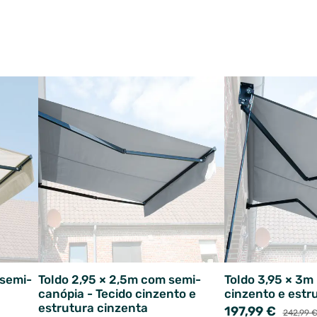
 semi-
Toldo 2,95 × 2,5m com semi-
Toldo 3,95 × 3m 
canópia - Tecido cinzento e
cinzento e estr
estrutura cinzenta
197,99 €
242,99 