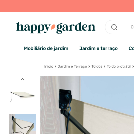
Mobiliário de jardim
Jardim e terraço
Co
Início
Jardim e Terraço
Toldos
Toldo protrátil
expand_less