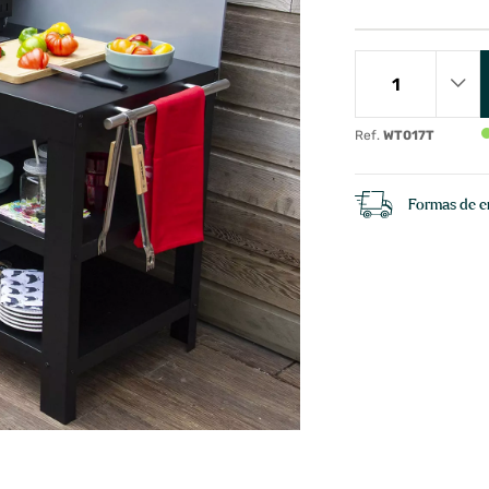
Ref.
WT017T
Formas de e