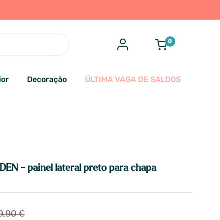
0
ior
Decoração
ÚLTIMA VAGA DE SALDOS
N - painel lateral preto para chapa
9,90 €