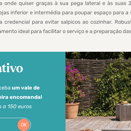
a onde quiser graças à sua pega lateral e às suas 
dejas inferior e intermédia para poupar espaço para a
credencial para evitar salpicos ao cozinhar. Robust
mento ideal para facilitar o serviço e a preparação da
tivo
eceba
um vale de
meira encomenda!
s a 150 euros
OK