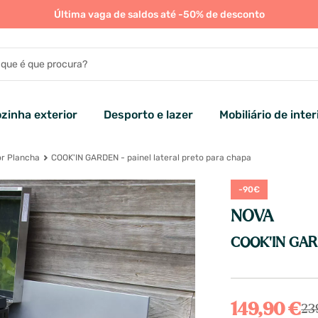
Última vaga de saldos até -50% de desconto
zinha exterior
Desporto e lazer
Mobiliário de inter
r Plancha
COOK'IN GARDEN - painel lateral preto para chapa
-90€
NOVA
COOK'IN GARDE
149,90 €
23