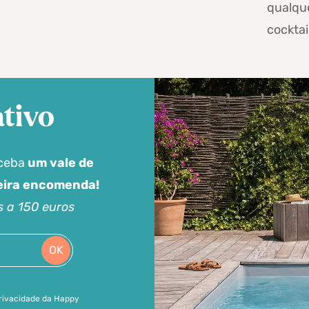
qualqu
cocktai
tivo
eceba
um vale de
meira encomenda!
s a 150 euros
OK
 privacidade da Happy