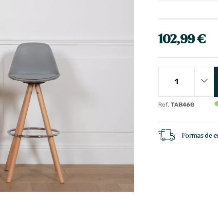
102,99 €
Ref.
TAB46G
Formas de e