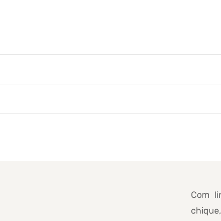
Com li
chiqu