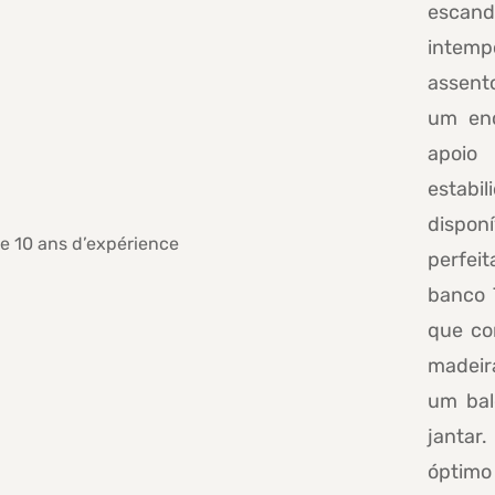
escand
intem
assent
um enc
apoio
estabi
disp
perfei
banco 
que co
madeir
um bal
jantar
óptim