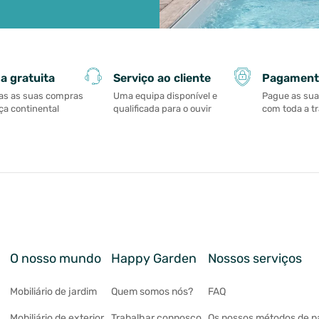
Serviço ao cliente
Pagament
a gratuita
Uma equipa disponível e
Pague as su
as as suas compras
qualificada para o ouvir
com toda a t
a continental
O nosso mundo
Happy Garden
Nossos serviços
Mobiliário de jardim
Quem somos nós?
FAQ
Mobiliário de exterior
Trabalhar connosco
Os nossos métodos de 