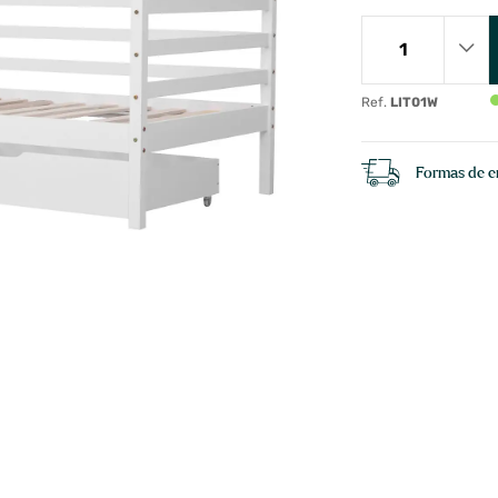
Ref.
LIT01W
Formas de e