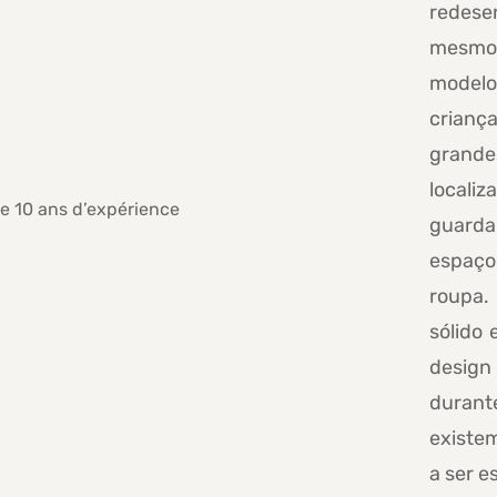
redese
mesmo 
modelo
criança
grand
localiz
guarda
espaço
roupa.
sólido 
design
durant
existem
a ser e