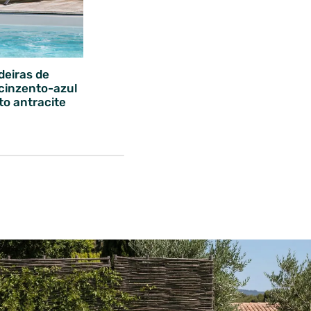
deiras de
 cinzento-azul
to antracite