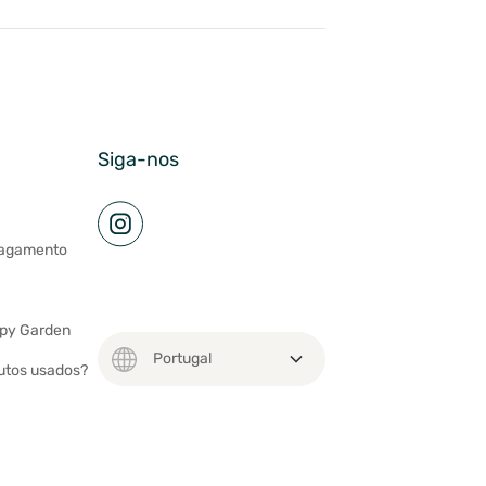
Siga-nos
pagamento
ppy Garden
utos usados?