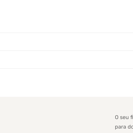
O seu f
para d