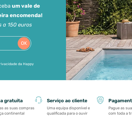
eceba
um vale de
meira encomenda!
s a 150 euros
OK
 privacidade da Happy
Serviço ao cliente
Pagament
a gratuita
Uma equipa disponível e
Pague as su
as as suas compras
qualificada para o ouvir
com toda a t
a continental