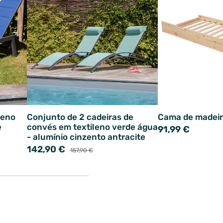
leno
Conjunto de 2 cadeiras de
Cama de madei
e
convés em textileno verde água
91,99 €
- alumínio cinzento antracite
142,90 €
157,90 €