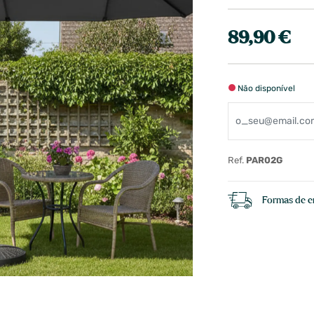
89,90 €
Não disponível
Ref.
PAR02G
Formas de e