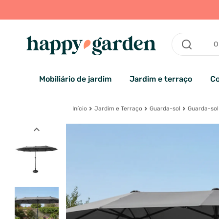
Mobiliário de jardim
Jardim e terraço
Co
Início
Jardim e Terraço
Guarda-sol
Guarda-sol
expand_less