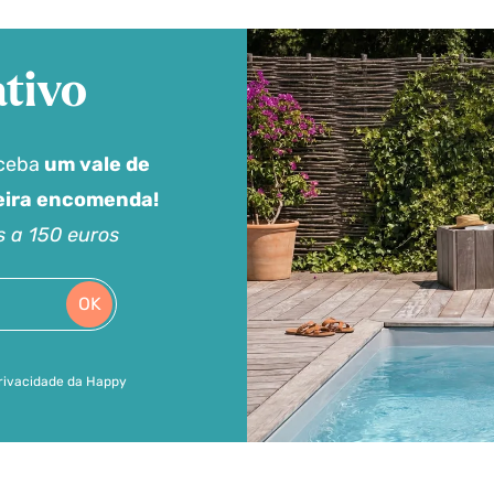
tivo
eceba
um vale de
meira encomenda!
s a 150 euros
OK
 privacidade da Happy