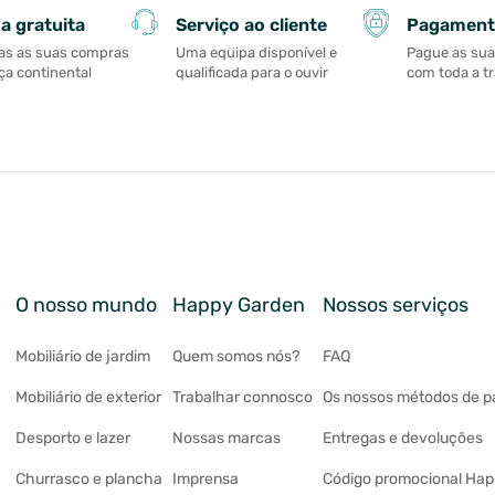
Serviço ao cliente
Pagament
a gratuita
Uma equipa disponível e
Pague as su
as as suas compras
qualificada para o ouvir
com toda a t
a continental
O nosso mundo
Happy Garden
Nossos serviços
Mobiliário de jardim
Quem somos nós?
FAQ
Mobiliário de exterior
Trabalhar connosco
Os nossos métodos de 
Desporto e lazer
Nossas marcas
Entregas e devoluções
Churrasco e plancha
Imprensa
Código promocional Ha