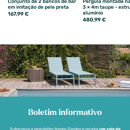
Conjunto de 2 bancos de bar
Pérgula montada n
em imitação de pele preta
3 × 4m taupe - estr
alumínio
167,99 €
480,99 €
Boletim informativo
Subscreva a newsletter Happy Garden e receba
um vale de