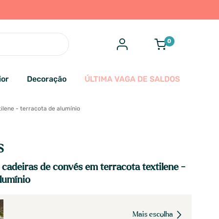
0
ior
Decoração
ÚLTIMA VAGA DE SALDOS
ilene - terracota de alumínio
S
 cadeiras de convés em terracota textilene -
alumínio
Mais escolha