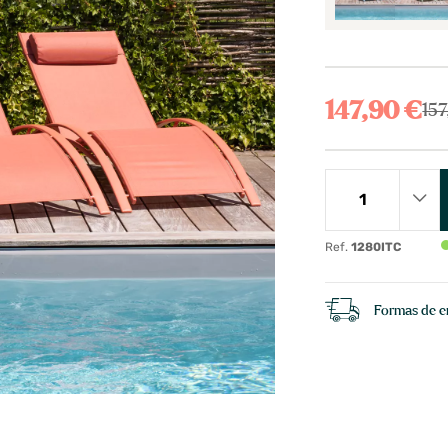
147,90 €
157
Ref.
1280ITC
Formas de e