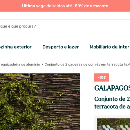
Última vaga de saldos até -50% de desconto
zinha exterior
Desporto e lazer
Mobiliário de inter
reguiçadeira de alumínio
Conjunto de 2 cadeiras de convés em terracota text
-10€
GALAPAGO
Conjunto de 2
terracota de 