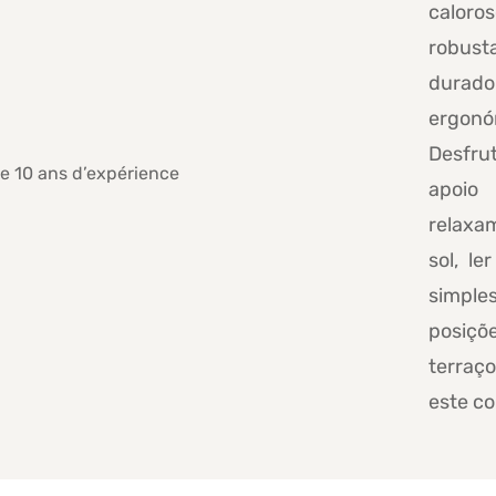
caloro
robust
durad
ergonó
Desfru
apoio
relaxa
sol, l
simples
posiçõe
terraç
este c