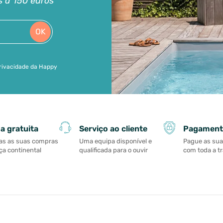
s a 150 euros
OK
 privacidade da Happy
Serviço ao cliente
Pagament
a gratuita
Uma equipa disponível e
Pague as su
as as suas compras
qualificada para o ouvir
com toda a t
a continental