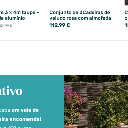
re 3 × 4m taupe -
Conjunto de 2Cadeiras de
C
de alumínio
veludo rosa com almofada
c
112,99 €
1
421,99 €
tivo
eceba
um vale de
meira encomenda!