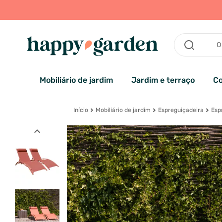
Mobiliário de jardim
Jardim e terraço
Co
Início
Mobiliário de jardim
Espreguiçadeira
Esp
expand_less